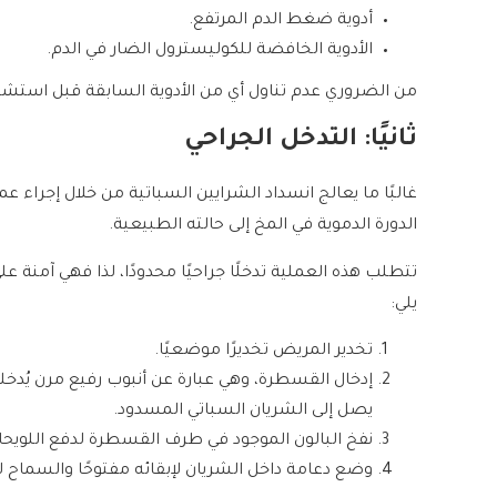
أدوية ضغط الدم المرتفع.
الأدوية الخافضة للكوليسترول الضار في الدم.
من الضروري عدم تناول أي من الأدوية السابقة قبل استشا
ثانيًا: التدخل الجراحي
غالبًا ما يعالج انسداد الشرايين السباتية من خلال إجراء 
الدورة الدموية في المخ إلى حالته الطبيعية.
تتطلب هذه العملية تدخلًا جراحيًا محدودًا، لذا فهي آم
يلي:
تخدير المريض تخديرًا موضعيًا.
إدخال القسطرة، وهي عبارة عن أنبوب رفيع مرن يُدخله
يصل إلى الشريان السباتي المسدود.
نفخ البالون الموجود في طرف القسطرة لدفع اللويحات
وضع دعامة داخل الشريان لإبقائه مفتوحًا والسماح للد