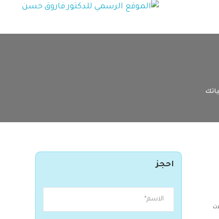
ياتك
احجز
ات