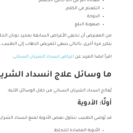
معاناة ألم في أحد جانبي الجسم.
التلعثم في الكلام.
الدوخة.
صعوبة البلع.
من المفترض أن تختفي الأعراض السابقة بمجرد ذوبان الجلط
يتكرر مرة أخرى، بالتالي ينبغي للمريض الذهاب إلى الطبيب، ل
اقرأ ايضا المزيد عن
اعراض انسداد الشريان السباتى
.
ما وسائل علاج انسداد الشريا
يُعالج انسداد الشريان السباتي من خلال الوسائل الآتية:
أولًا: الأدوية
قد يُوصي الطبيب بتناول بعض الأدوية لمنع انسداد الشرايي
الأدوية المضادة للتجلط.