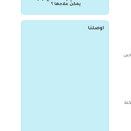
يمكن علاجها ؟
اوصلنا
خين
كتة