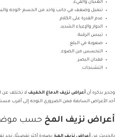
الغثيان والقيء.
تنميل وضعف في جانب واحد من الجسم -الوجه واليدي
عدم القدرة على الكلام.
الدوار والإعياء الشديد.
تيبس الرقبة.
صعوبة في البلع.
التحسس من الضوء.
فقدان البصر.
التشنجات.
وجدير بذكره أن
أعراض نزيف الدماغ الخفيف
لا تختلف عن ال
أحد الأعراض السابقة فمن الضروري التوجه إلى أقرب مستشف
أعراض نزيف المخ
حسب موضع
بالحديث عن
أعراض نزيف المخ
بصورة أكثر تفصيلًا، نجد 