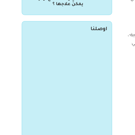
يمكن علاجها ؟
اوصلنا
ة-،
ي: