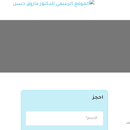
احجز
ات